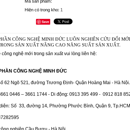
Mã sản phẩm:
Hiện có trong kho:
1
Save
PHẦN CÔNG NGHỆ MINH ĐỨC LUÔN NGHIÊN CỨU ĐỔI MỚ
RONG SẢN XUẤT NÂNG CAO NĂNG SUẤT SẢN XUẤT.
ề công nghệ mới trong sản xuất vui lòng liên hệ:
 PHẦN CÔNG NGHỆ MINH ĐỨC
 Số 62 Ngõ 521, đường Trương Định- Quận Hoàng Mai - Hà Nội.
.3661 0446 – 3661 1744 - Di động: 0913 395 499 - 0912 818 85
 diện: Số 33, đường 14, Phường Phước Bình, Quận 9, Tp.HC
.37282595
công nghiệp Cầu Bươu - Hà Nội