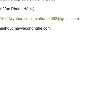
: Vạn Phúc - Hà Nội
c1692@yahoo.com
;
minhduc2692@gmail.com
.minhducmayvacongnghe.com
Copyright MAXXmarketing Web