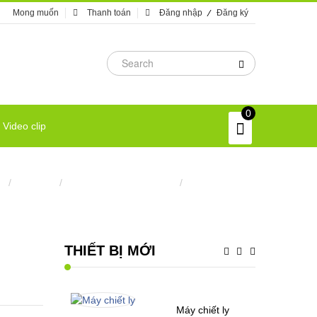
Mong muốn
Thanh toán
Đăng nhập
Đăng ký
0
Video clip
ủ
/
Máy móc
/
Robot và công nghệ mới
/
Công nghệ mới
THIẾT BỊ MỚI
Máy chiết ly