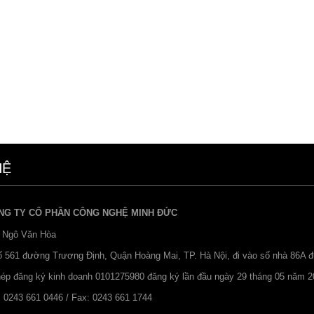
HỆ
NG TY CỔ PHẦN CÔNG NGHỆ MINH ĐỨC
 Ngô Văn Hòa
Số 561 đường Trương Định, Quận Hoàng Mai, TP. Hà Nội, đi vào số nhà 86A 
hép đăng ký kinh doanh 0101275980 đăng ký lần đầu ngày 29 tháng 05 năm 2
: 0243 661 0446 / Fax: 0243 661 1744