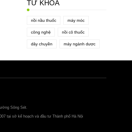
TỪ KHÓA
nồi nầu thuốc
máy móc
công nghệ
nồi cô thuốc
dây chuyền
máy ngành dược
đường Sông Sét.
007 tại sở kế hoạch và đầu tư Thành phố Hà Nội