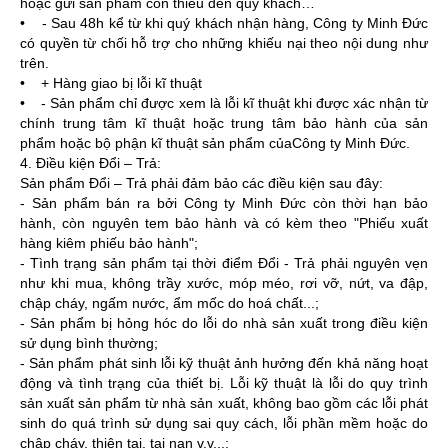
hoặc gửi sản phẩm còn thiếu đến quý khách…
• - Sau 48h kể từ khi quý khách nhận hàng, Công ty Minh Đức
có quyền từ chối hỗ trợ cho những khiếu nại theo nội dung như
trên.
• + Hàng giao bị lỗi kĩ thuật
• - Sản phẩm chỉ được xem là lỗi kĩ thuật khi được xác nhận từ
chính trung tâm kĩ thuật hoặc trung tâm bảo hành của sản
phẩm hoặc bộ phận kĩ thuật sản phẩm củaCông ty Minh Đức.
4. Điều kiện Đổi – Trả:
Sản phẩm Đổi – Trả phải đảm bảo các điều kiện sau đây:
- Sản phẩm bán ra bởi Công ty Minh Đức còn thời hạn bảo
hành, còn nguyên tem bảo hành và có kèm theo "Phiếu xuất
hàng kiêm phiếu bảo hành";
- Tình trạng sản phẩm tại thời điểm Đổi - Trả phải nguyên vẹn
như khi mua, không trầy xước, móp méo, rơi vỡ, nứt, va đập,
chập cháy, ngấm nước, ẩm mốc do hoá chất...;
- Sản phẩm bị hỏng hóc do lỗi do nhà sản xuất trong điều kiện
sử dụng bình thường;
- Sản phẩm phát sinh lỗi kỹ thuật ảnh hưởng đến khả năng hoạt
động và tình trạng của thiết bị. Lỗi kỹ thuật là lỗi do quy trình
sản xuất sản phẩm từ nhà sản xuất, không bao gồm các lỗi phát
sinh do quá trình sử dụng sai quy cách, lỗi phần mềm hoặc do
chập cháy, thiên tai, tai nạn v.v...;