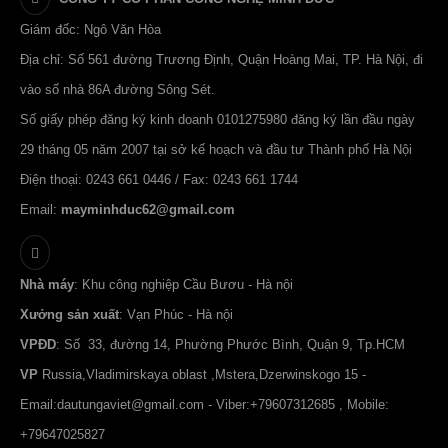
Giám đốc: Ngô Văn Hòa
Địa chỉ: Số 561 đường Trương Định, Quận Hoàng Mai, TP. Hà Nội, đi
vào số nhà 86A đường Sông Sét.
Số giấy phép đăng ký kinh doanh 0101275980 đăng ký lần đầu ngày
29 tháng 05 năm 2007 tại sở kế hoạch và đầu tư Thành phố Hà Nội
Điện thoại: 0243 661 0446 / Fax: 0243 661 1744
Email:
mayminhduc62@gmail.com
Nhà máy
: Khu công nghiệp Cầu Bươu - Hà nội
Xưởng sản xuất
: Vạn Phúc - Hà nội
VPĐD
: Số 33, đường 14, Phường Phước Bình, Quận 9, Tp.HCM
VP
Russia,Vladimirskaya oblast ,Mstera,Dzerwinskogo 15 -
Email:
dautungaviet@gmail.com
- Viber:+79607312685 , Mobile:
+79647025827