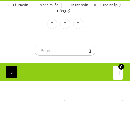
Tài khoản
Mong muốn
Thanh toán
Đăng nhập
Đăng ký
0
CHÍNH SÁCH ĐỔI TRẢ VÀ HOÀN TIỀN
Trang chủ
/
Chính sách & quy định chung
/
Chính sách đổi trả và hoàn tiền