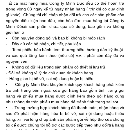
Tất cả mặt hàng mua Công ty Minh Đức đều có thể hoàn trả
trong vòng 03 ngày kể từ ngày nhận hàng ( trừ khi có quy định
gì khác). Chúng tôi chỉ chấp nhận đổi trả cho các sản phẩm còn
nguyên điều kiện ban đầu, còn hóa đơn mua hàng tại Công ty
Minh Đức& sản phẩm chưa qua sử dụng, bao gồm và không
giới hạn ở:
- Còn nguyên đóng gói và bao bì không bị móp rách
- Đầy đủ các bộ phận, chi tiết, phụ kiện.
- Tem/ phiếu bảo hành, tem thương hiệu, hướng dẫn kỹ thuật
và các quà tặng kèm theo (nếu có) v.v… phải còn đầy đủ và
nguyên vẹn
- Không có dữ liệu trong sản phẩm có thiết bị lưu trữ.
- Đổi trả không vì lý do chủ quan từ khách hàng
+ Hàng giao bị bể vỡ, sai nội dung hoặc bị thiếu:
• - Công ty Minh Đức khuyến khích quý khách hàng phải kiểm
tra tình trạng bên ngoài của gói hàng bao gồm tình trạng gói
hàng và phiếu mua hàng được đính kèm theo gói hàng cũng
như thông tin trên phiếu mua hàng để tránh tình trạng sai sót.
• - Trong trường hợp khách hàng đã thanh toán, nhận hàng và
sau đó phát hiện hàng hóa bị bể vỡ, sai nội dung hoặc thiếu
hàng, xin vui lòng chụp ảnh sản phẩm gửi về hộp thư của chúng
tôi để được chúng tôi hỗ trợ các bước tiếp theo như đổi/trả hàng