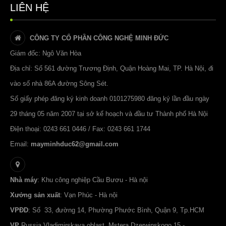
LIÊN HỆ
Nội dung
*
CÔNG TY CỔ PHẦN CÔNG NGHỆ MINH ĐỨC
Giám đốc: Ngô Văn Hòa
Địa chỉ: Số 561 đường Trương Định, Quận Hoàng Mai, TP. Hà Nội, đi
vào số nhà 86A đường Sông Sét.
Số giấy phép đăng ký kinh doanh 0101275980 đăng ký lần đầu ngày
29 tháng 05 năm 2007 tại sở kế hoạch và đầu tư Thành phố Hà Nội
Điện thoại: 0243 661 0446 / Fax: 0243 661 1744
Gửi bản sao cho bạn
Email:
mayminhduc62@gmail.com
Nhà máy
: Khu công nghiệp Cầu Bươu - Hà nội
Gửi Email
Xưởng sản xuất
: Vạn Phúc - Hà nội
VPĐD
: Số 33, đường 14, Phường Phước Bình, Quận 9, Tp.HCM
VP
Russia,Vladimirskaya oblast ,Mstera,Dzerwinskogo 15 -