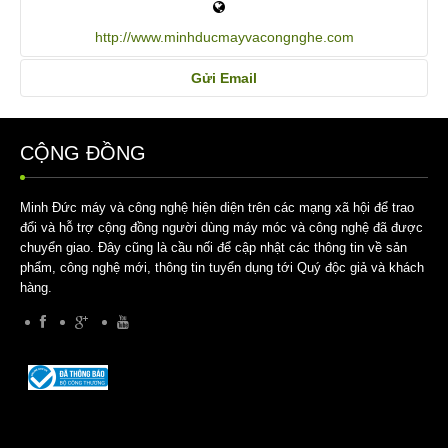
http://www.minhducmayvacongnghe.com
Gửi Email
Gửi Email. Tất cả các thông tin được
CỘNG ĐỒNG
đánh dấu * là bắt buộc.
Minh Đức máy và công nghệ hiện diện trên các mạng xã hội để trao
đổi và hỗ trợ cộng đồng người dùng máy móc và công nghệ đã được
Tên
*
chuyển giao. Đây cũng là cầu nối để cập nhật các thông tin về sản
phẩm, công nghệ mới, thông tin tuyển dụng tới Quý độc giả và khách
hàng.
Email
*
Tiêu đề
*