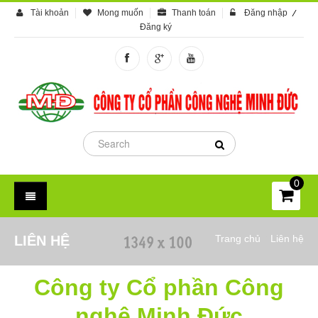
Tài khoản
Mong muốn
Thanh toán
Đăng nhập
Đăng ký
0
LIÊN HỆ
Trang chủ
/
Liên hệ
Công ty Cổ phần Công
nghệ Minh Đức