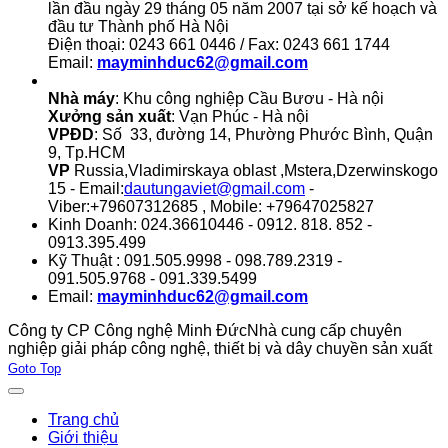
lần đầu ngày 29 tháng 05 năm 2007 tại sở kế hoạch và
đầu tư Thành phố Hà Nội
Điện thoại: 0243 661 0446 / Fax: 0243 661 1744
Email:
mayminhduc62@gmail.com
Nhà máy
: Khu công nghiệp Cầu Bươu - Hà nội
Xưởng sản xuất
: Vạn Phúc - Hà nội
VPĐD
: Số 33, đường 14, Phường Phước Bình, Quận
9, Tp.HCM
VP
Russia,Vladimirskaya oblast ,Mstera,Dzerwinskogo
15 - Email:
dautungaviet@gmail.com
-
Viber:+79607312685 , Mobile: +79647025827
Kinh Doanh: 024.36610446 - 0912. 818. 852 -
0913.395.499
Kỹ Thuật : 091.505.9998 - 098.789.2319 -
091.505.9768 - 091.339.5499
Email:
mayminhduc62@gmail.com
Công ty CP Công nghệ Minh Đức
Nhà cung cấp chuyên
nghiệp giải pháp công nghệ, thiết bị và dây chuyền sản xuất
Joomla! 3 Templates
Goto Top
Trang chủ
Giới thiệu