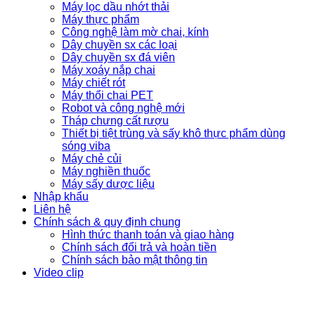
Máy lọc dầu nhớt thải
Máy thực phẩm
Công nghệ làm mờ chai, kính
Dây chuyền sx các loại
Dây chuyền sx đá viên
Máy xoáy nắp chai
Máy chiết rót
Máy thổi chai PET
Robot và công nghệ mới
Tháp chưng cất rượu
Thiết bị tiệt trùng và sấy khô thực phẩm dùng
sóng viba
Máy chẻ củi
Máy nghiền thuốc
Máy sấy dược liệu
Nhập khẩu
Liên hệ
Chính sách & quy định chung
Hình thức thanh toán và giao hàng
Chính sách đổi trả và hoàn tiền
Chính sách bảo mật thông tin
Video clip