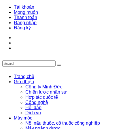
Tài khoản
Mong muốn
Thanh toán
Đăng nhập
Đăng ký
Trang chủ
Giới thiệu
Công ty Minh Đức
Chiến lược nhân sự
Hợp tác quốc tế
Công nghệ
Hỏi đáp
Dịch vụ
Máy móc
Nồi nấu thuôc, cô thuốc công nghiệp
Máy ngành dược