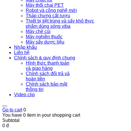
Máy thổi chai PET
Robot và công nghệ mới
Tháp chưng cất rượu
Thiết bị tiệt trùng và sấy khô thực
phẩm dùng sóng viba
Máy chẻ củi
Máy nghiền thuốc
Máy sấy dược liệu
Nhập khẩu
Liên hệ
Chính sách & quy định chung
Hình thức thanh toán
và giao hàng
Chính sách đổi trả và
hoàn tiền
Chính sách bảo mật
thông tin
Video clip
Go to cart
0
You have 0 item in your shopping cart
Subtotal
0 đ