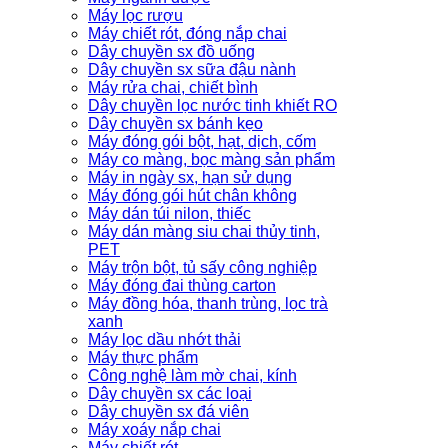
Máy lọc rượu
Máy chiết rót, đóng nắp chai
Dây chuyền sx đồ uống
Dây chuyền sx sữa đậu nành
Máy rửa chai, chiết bình
Dây chuyền lọc nước tinh khiết RO
Dây chuyền sx bánh kẹo
Máy đóng gói bột, hạt, dịch, cốm
Máy co màng, bọc màng sản phẩm
Máy in ngày sx, hạn sử dụng
Máy đóng gói hút chân không
Máy dán túi nilon, thiếc
Máy dán màng siu chai thủy tinh,
PET
Máy trộn bột, tủ sấy công nghiệp
Máy đóng đai thùng carton
Máy đồng hóa, thanh trùng, lọc trà
xanh
Máy lọc dầu nhớt thải
Máy thực phẩm
Công nghệ làm mờ chai, kính
Dây chuyền sx các loại
Dây chuyền sx đá viên
Máy xoáy nắp chai
Máy chiết rót