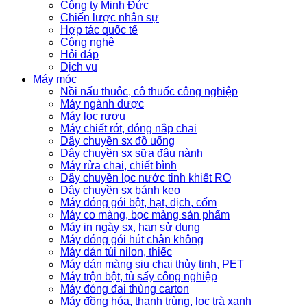
Công ty Minh Đức
Chiến lược nhân sự
Hợp tác quốc tế
Công nghệ
Hỏi đáp
Dịch vụ
Máy móc
Nồi nấu thuôc, cô thuốc công nghiệp
Máy ngành dược
Máy lọc rượu
Máy chiết rót, đóng nắp chai
Dây chuyền sx đồ uống
Dây chuyền sx sữa đậu nành
Máy rửa chai, chiết bình
Dây chuyền lọc nước tinh khiết RO
Dây chuyền sx bánh kẹo
Máy đóng gói bột, hạt, dịch, cốm
Máy co màng, bọc màng sản phẩm
Máy in ngày sx, hạn sử dụng
Máy đóng gói hút chân không
Máy dán túi nilon, thiếc
Máy dán màng siu chai thủy tinh, PET
Máy trộn bột, tủ sấy công nghiệp
Máy đóng đai thùng carton
Máy đồng hóa, thanh trùng, lọc trà xanh