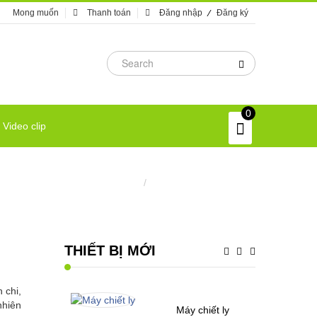
Mong muốn
Thanh toán
Đăng nhập
Đăng ký
0
Video clip
ấu thuôc, cô thuốc công nghiệp
/
Nồi chiết xuất dược liệu
THIẾT BỊ MỚI
 chi,
nhiên
Máy chiết ly