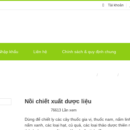
Tài khoản
Nhập khẩu
Liên hệ
Chính sách & quy định chung
LIỆU
Trang chủ
/
Máy móc
/
Nồi n
Nồi chiết xuất dược liệu
76613 Lần xem
Dùng để chiết ly các cây thuốc gia vị, thuốc nam, nấm linh
nấm xanh, các loại hạt, củ quả, các loại thảo dược thiên 