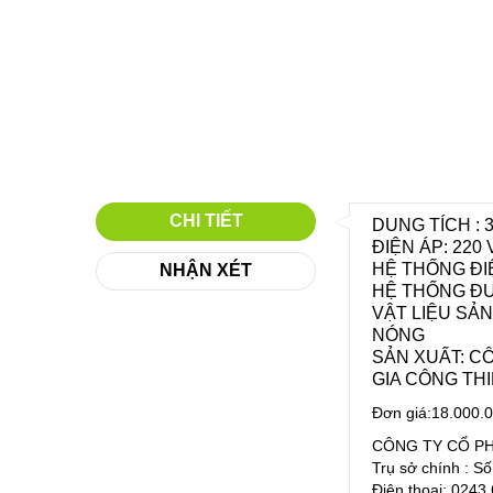
CHI TIẾT
DUNG TÍCH : 30
ĐIỆN ÁP: 220 
HỆ THỐNG ĐIỆ
NHẬN XÉT
HỆ THỐNG ĐƯ
VẬT LIỆU SẢN
NÓNG
SẢN XUẤT: C
GIA CÔNG TH
Đơn giá:18.000.
CÔNG TY CỔ P
Trụ sở chính : S
Điện thoại: 024