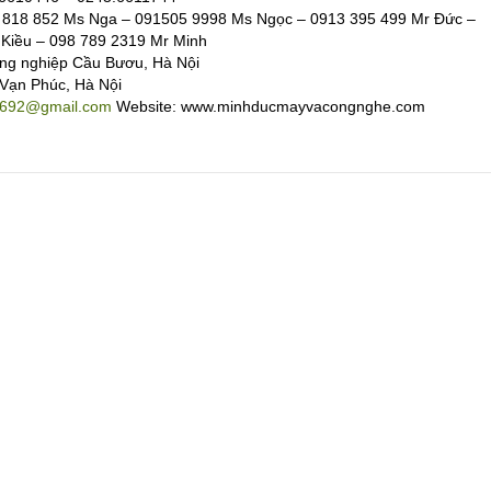
818 852 Ms Nga – 091505 9998 Ms Ngọc – 0913 395 499 Mr Đức –
Kiều – 098 789 2319 Mr Minh
ng nghiệp Cầu Bươu, Hà Nội
 Vạn Phúc, Hà Nội
692@gmail.com
Website: www.minhducmayvacongnghe.com
Copyright MAXXmarketing Web