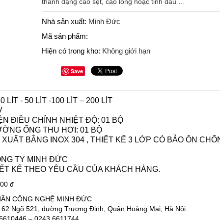
thành dạng cao sệt, cao lỏng hoặc tinh dầu …
Nhà sản xuất:
Minh Đức
Mã sản phẩm:
Hiện có trong kho:
Không giới hạn
Save
 LÍT - 50 LÍT -100 LÍT – 200 LÍT
V
N ĐIỀU CHỈNH NHIỆT ĐỘ: 01 BỘ
ỜNG ỐNG THU HƠI: 01 BỘ
 XUẤT BẰNG INOX 304 , THIẾT KẾ 3 LỚP CÓ BẢO ÔN CHỐ
ÔNG TY MINH ĐỨC
IẾT KẾ THEO YÊU CẦU CỦA KHÁCH HÀNG.
000 đ
HẦN CÔNG NGHỆ MINH ĐỨC
ố 62 Ngõ 521, đường Trương Định, Quận Hoàng Mai, Hà Nội.
3.6610446 – 0243.6611744