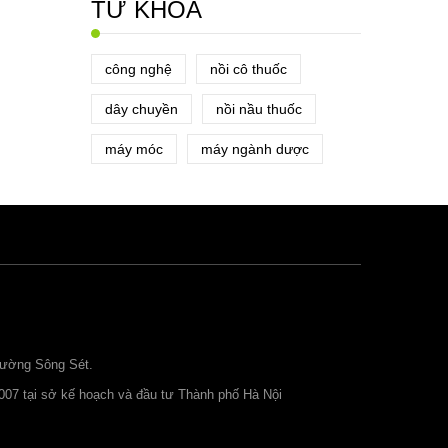
TỪ KHÓA
công nghệ
nồi cô thuốc
dây chuyền
nồi nầu thuốc
máy móc
máy ngành dược
đường Sông Sét.
007 tại sở kế hoạch và đầu tư Thành phố Hà Nội