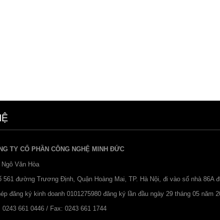
HỆ
NG TY CỔ PHẦN CÔNG NGHỆ MINH ĐỨC
 Ngô Văn Hòa
Số 561 đường Trương Định, Quận Hoàng Mai, TP. Hà Nội, đi vào số nhà 86A 
hép đăng ký kinh doanh 0101275980 đăng ký lần đầu ngày 29 tháng 05 năm 2
: 0243 661 0446 / Fax: 0243 661 1744