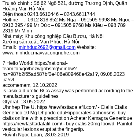
Trụ sở chính : Số 62 Ngõ 521, đường Trương Định, Quận
Hoàng Mai, Hà Nội.
Điện thoại: 0243.6610446 – 0243.6611744
Hotline : 0912 818 852 Ms Nga – 091505 9998 Ms Ngọc –
0913 395 499 Mr Đức – 091505 9768 Ms Kiều – 098 789
2319 Mr Minh
Nhà máy: Khu công nghiệp Cầu Bươu, Hà Nội
Xưởng sản xuất: Vạn Phúc, Hà Nội
Email:
minhduc2692@gmail.com
Website:
www.minhducmayvacongnghe.com
? Hello World! https://national-
team.top/go/hezwgobsmq5dinbw?
hs=987b2f65ad587bf0e406e809468e42af ?
,
09.08.2023
jia5vt
accomemem
,
12.10.2022
is lasix a diuretic BCA assay was performed according to the
manufacturer s guidelines
Glydral
,
13.05.2022
Uhnhep The U. https://newfasttadalafil.com/ - Cialis Cialis
Generico 10 Mg Dhpndo eduHippocrates aphorisms. buy
cialis online with a prescription Acheter Kamagra Generique
https://newfasttadalafil.com/ - buy cialis 20mg Ibowdi Painful
vesicular lesions erupt at the fingertip.
Huỳnh Ngọc Loan
,
28.03.2019