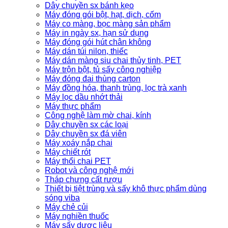
Dây chuyền sx bánh kẹo
Máy đóng gói bột, hạt, dịch, cốm
Máy co màng, bọc màng sản phẩm
Máy in ngày sx, hạn sử dụng
Máy đóng gói hút chân không
Máy dán túi nilon, thiếc
Máy dán màng siu chai thủy tinh, PET
Máy trộn bột, tủ sấy công nghiệp
Máy đóng đai thùng carton
Máy đồng hóa, thanh trùng, lọc trà xanh
Máy lọc dầu nhớt thải
Máy thực phẩm
Công nghệ làm mờ chai, kính
Dây chuyền sx các loại
Dây chuyền sx đá viên
Máy xoáy nắp chai
Máy chiết rót
Máy thổi chai PET
Robot và công nghệ mới
Tháp chưng cất rượu
Thiết bị tiệt trùng và sấy khô thực phẩm dùng
sóng viba
Máy chẻ củi
Máy nghiền thuốc
Máy sấy dược liệu