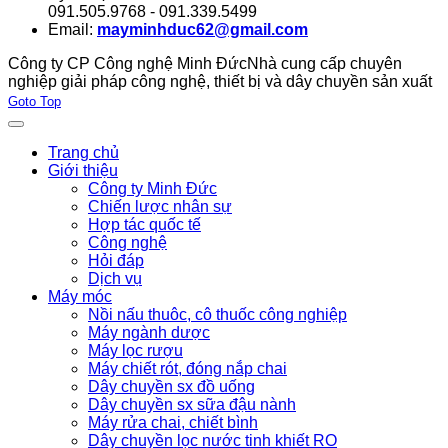
091.505.9768 - 091.339.5499
Email:
mayminhduc62@gmail.com
Công ty CP Công nghệ Minh Đức
Nhà cung cấp chuyên
nghiệp giải pháp công nghệ, thiết bị và dây chuyền sản xuất
Joomla! 3 Templates
Goto Top
Trang chủ
Giới thiệu
Công ty Minh Đức
Chiến lược nhân sự
Hợp tác quốc tế
Công nghệ
Hỏi đáp
Dịch vụ
Máy móc
Nồi nấu thuôc, cô thuốc công nghiệp
Máy ngành dược
Máy lọc rượu
Máy chiết rót, đóng nắp chai
Dây chuyền sx đồ uống
Dây chuyền sx sữa đậu nành
Máy rửa chai, chiết bình
Dây chuyền lọc nước tinh khiết RO