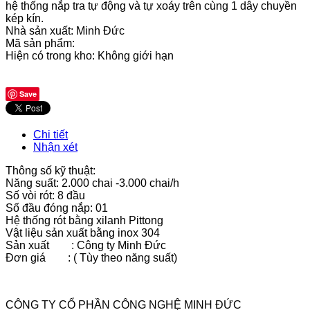
hệ thống nắp tra tự động và tự xoáy trên cùng 1 dây chuyền
kép kín.
Nhà sản xuất:
Minh Đức
Mã sản phẩm:
Hiện có trong kho:
Không giới hạn
Save
Chi tiết
Nhận xét
Thông số kỹ thuật:
Năng suất: 2.000 chai -3.000 chai/h
Số vòi rót: 8 đầu
Số đầu đóng nắp: 01
Hệ thống rót bằng xilanh Pittong
Vật liệu sản xuất bằng inox 304
Sản xuất : Công ty Minh Đức
Đơn giá : ( Tùy theo năng suất)
CÔNG TY CỔ PHẦN CÔNG NGHỆ MINH ĐỨC