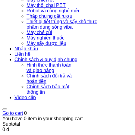
Máy thổi chai PET
Robot và công nghệ mới
Tháp chưng cất rượu
Thiết bị tiệt trùng và sấy khô thực
phẩm dùng sóng viba
Máy chẻ củi
Máy nghiền thuốc
Máy sấy dược liệu
Nhập khẩu
Liên hệ
Chính sách & quy định chung
Hình thức thanh toán
và giao hàng
Chính sách đổi trả và
hoàn tiền
Chính sách bảo mật
thông tin
Video clip
Go to cart
0
You have 0 item in your shopping cart
Subtotal
0 đ