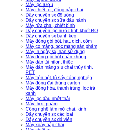
Máy lọc rượu
Máy chiết rót, đóng nắp chai
Dây chuyền sx đồ uống
Dây chuyền sx sữa đậu nành
Máy rửa chai, chiết bình
Dây chuyền lọc nước tinh khiết RO
Dây chuyền sx bánh kẹo
Máy đóng gói bột, hạt, dịch, cốm
Máy co màng, bọc màng sản phẩm
Máy in ngày sx, hạn sử dụng
Máy đóng gói hút chân không
Máy dán túi nilon, thiếc
Máy dán màng siu chai thủy tinh,
PET
Máy trộn bột, tủ sấy công nghiệp
Máy đóng đai thùng carton
Máy đồng hóa, thanh trùng, lọc trà
xanh
Máy lọc dầu nhớt thải
Máy thực phẩm
Công nghệ làm mờ chai, kính
Dây chuyền sx các loại
Dây chuyền sx đá viên
Máy xoáy nắp chai
Máy chiết rót