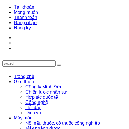
Tài khoản
Mong muốn
Thanh toán
Đăng nhập
Đăng ký
Trang chủ
Giới thiệu
Công ty Minh Đức
Chiến lược nhân sự
Hợp tác quốc tế
Công nghệ
Hỏi đáp
Dịch vụ
Máy móc
Nồi nấu thuôc, cô thuốc công nghiệp
Máy ngành dược