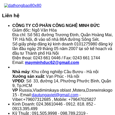
Liên hệ
CÔNG TY CỔ PHẦN CÔNG NGHỆ MINH ĐỨC
Giám đốc: Ngô Văn Hòa
Địa chỉ: Số 561 đường Trương Định, Quận Hoàng Mai,
TP. Hà Nội, đi vào số nhà 86A đường Sông Sét.
Số giấy phép đăng ký kinh doanh 0101275980 đăng ký
lần đầu ngày 29 tháng 05 năm 2007 tại sở kế hoạch và
đầu tư Thành phố Hà Nội
Điện thoại: 0243 661 0446 / Fax: 0243 661 1744
Email:
mayminhduc62@gmail.com
Nhà máy
: Khu công nghiệp Cầu Bươu - Hà nội
Xưởng sản xuất
: Vạn Phúc - Hà nội
VPĐD
: Số 33, đường 14, Phường Phước Bình, Quận
9, Tp.HCM
VP
Russia,Vladimirskaya oblast ,Mstera,Dzerwinskogo
15 - Email:
dautungaviet@gmail.com
-
Viber:+79607312685 , Mobile: +79647025827
Kinh Doanh: 024.36610446 - 0912. 818. 852 -
0913.395.499
Kỹ Thuật : 091.505.9998 - 098.789.2319 -