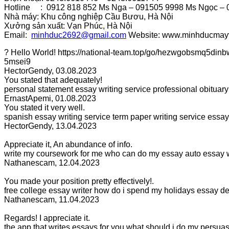
Hotline : 0912 818 852 Ms Nga – 091505 9998 Ms Ngọc – 0
Nhà máy: Khu công nghiệp Cầu Bươu, Hà Nội
Xưởng sản xuất: Vạn Phúc, Hà Nội
Email:
minhduc2692@gmail.com
Website: www.minhducmay
? Hello World! https://national-team.top/go/hezwgobsmq5d
5msei9
HectorGendy
,
03.08.2023
You stated that adequately!
personal statement essay writing service professional obituary 
ErnastApemi
,
01.08.2023
You stated it very well.
spanish essay writing service term paper writing service essay
HectorGendy
,
13.04.2023
Appreciate it, An abundance of info.
write my coursework for me who can do my essay auto essay w
Nathanescam
,
12.04.2023
You made your position pretty effectively!.
free college essay writer how do i spend my holidays essay des
Nathanescam
,
11.04.2023
Regards! I appreciate it.
the app that writes essays for you what should i do my persua