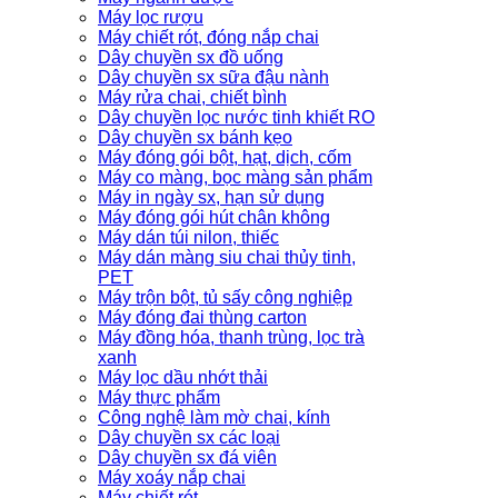
Máy lọc rượu
Máy chiết rót, đóng nắp chai
Dây chuyền sx đồ uống
Dây chuyền sx sữa đậu nành
Máy rửa chai, chiết bình
Dây chuyền lọc nước tinh khiết RO
Dây chuyền sx bánh kẹo
Máy đóng gói bột, hạt, dịch, cốm
Máy co màng, bọc màng sản phẩm
Máy in ngày sx, hạn sử dụng
Máy đóng gói hút chân không
Máy dán túi nilon, thiếc
Máy dán màng siu chai thủy tinh,
PET
Máy trộn bột, tủ sấy công nghiệp
Máy đóng đai thùng carton
Máy đồng hóa, thanh trùng, lọc trà
xanh
Máy lọc dầu nhớt thải
Máy thực phẩm
Công nghệ làm mờ chai, kính
Dây chuyền sx các loại
Dây chuyền sx đá viên
Máy xoáy nắp chai
Máy chiết rót