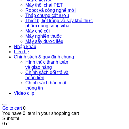
Máy thổi chai PET
Robot và công nghệ mới
Tháp chưng cất rượu
Thiết bị tiệt trùng và sấy khô thực
phẩm dùng sóng viba
Máy chẻ củi
Máy nghiền thuốc
Máy sấy dược liệu
Nhập khẩu
Liên hệ
Chính sách & quy định chung
Hình thức thanh toán
và giao hàng
Chính sách đổi trả và
hoàn tiền
Chính sách bảo mật
thông tin
Video clip
Go to cart
0
You have 0 item in your shopping cart
Subtotal
0 đ