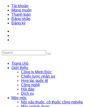
Tài khoản
Mong muốn
Thanh toán
Đăng nhập
Đăng ký
Trang chủ
Giới thiệu
Công ty Minh Đức
Chiến lược nhân sự
Hợp tác quốc tế
Công nghệ
Hỏi đáp
Dịch vụ
Máy móc
Nồi nấu thuôc, cô thuốc công nghiệp
Máy ngành dược