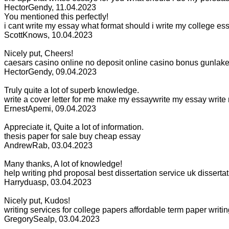
HectorGendy
,
11.04.2023
You mentioned this perfectly!
i cant write my essay what format should i write my college es
ScottKnows
,
10.04.2023
Nicely put, Cheers!
caesars casino online no deposit online casino bonus gunlake
HectorGendy
,
09.04.2023
Truly quite a lot of superb knowledge.
write a cover letter for me make my essaywrite my essay write 
ErnestApemi
,
09.04.2023
Appreciate it, Quite a lot of information.
thesis paper for sale buy cheap essay
AndrewRab
,
03.04.2023
Many thanks, A lot of knowledge!
help writing phd proposal best dissertation service uk dissertat
Harryduasp
,
03.04.2023
Nicely put, Kudos!
writing services for college papers affordable term paper writi
GregorySealp
,
03.04.2023