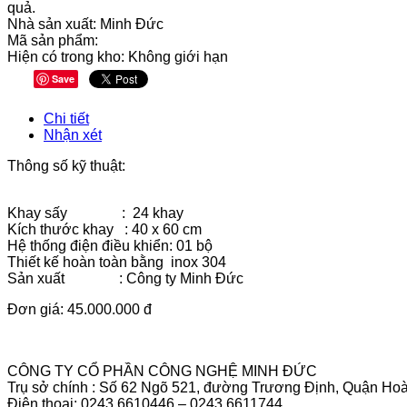
quả.
Nhà sản xuất:
Minh Đức
Mã sản phẩm:
Hiện có trong kho:
Không giới hạn
Save
Chi tiết
Nhận xét
Thông số kỹ thuật:
Khay sấy : 24 khay
Kích thước khay : 40 x 60 cm
Hệ thống điện điều khiển: 01 bộ
Thiết kế hoàn toàn bằng inox 304
Sản xuất : Công ty Minh Đức
Đơn giá: 45.000.000 đ
CÔNG TY CỔ PHẦN CÔNG NGHỆ MINH ĐỨC
Trụ sở chính : Số 62 Ngõ 521, đường Trương Định, Quận Hoà
Điện thoại: 0243.6610446 – 0243.6611744