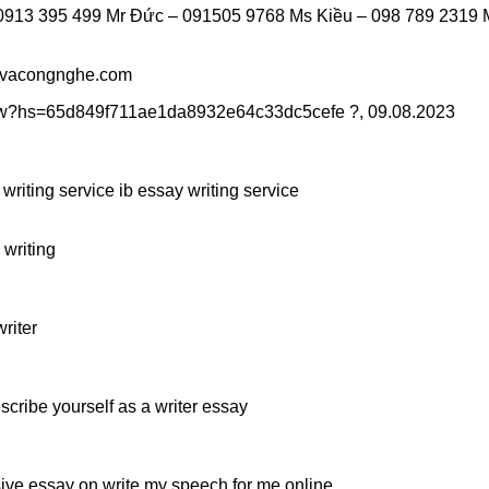
913 395 499 Mr Đức – 091505 9768 Ms Kiều – 098 789 2319 
vacongnghe.com
inbw?hs=65d849f711ae1da8932e64c33dc5cefe ?
,
09.08.2023
writing service ib essay writing service
 writing
riter
cribe yourself as a writer essay
sive essay on write my speech for me online