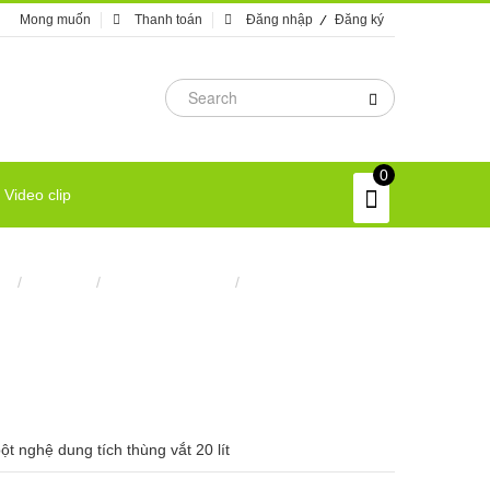
Mong muốn
Thanh toán
Đăng nhập
Đăng ký
0
Video clip
hủ
/
Máy móc
/
Máy nghiền thuốc
/
Máy vắt tinh bột nghệ
bột nghệ dung tích thùng vắt 20 lít