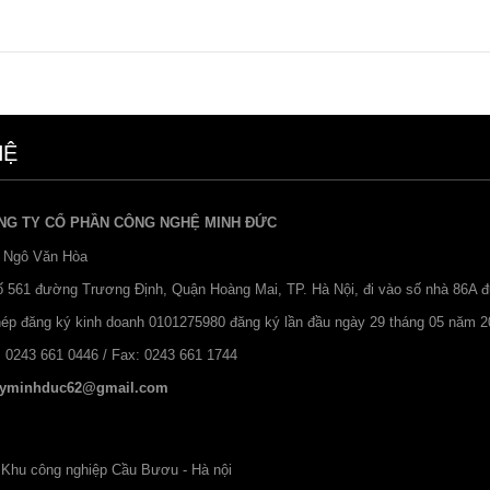
HỆ
NG TY CỔ PHẦN CÔNG NGHỆ MINH ĐỨC
 Ngô Văn Hòa
Số 561 đường Trương Định, Quận Hoàng Mai, TP. Hà Nội, đi vào số nhà 86A 
hép đăng ký kinh doanh 0101275980 đăng ký lần đầu ngày 29 tháng 05 năm 2
: 0243 661 0446 / Fax: 0243 661 1744
yminhduc62@gmail.com
 Khu công nghiệp Cầu Bươu - Hà nội