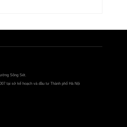
Copyright MAXXmarketing Webdesigner GmbH
đường Sông Sét.
007 tại sở kế hoạch và đầu tư Thành phố Hà Nội