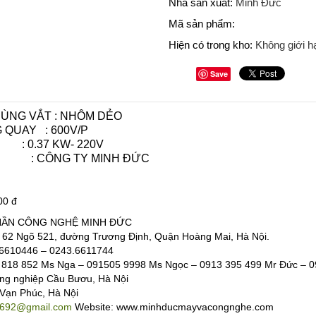
Nhà sản xuất:
Minh Đức
Mã sản phẩm:
Hiện có trong kho:
Không giới h
Save
HÙNG VẮT : NHÔM DẺO
 QUAY : 600V/P
 0.37 KW- 220V
: CÔNG TY MINH ĐỨC
00 đ
HẦN CÔNG NGHỆ MINH ĐỨC
ố 62 Ngõ 521, đường Trương Định, Quận Hoàng Mai, Hà Nội.
3.6610446 – 0243.6611744
818 852 Ms Nga – 091505 9998 Ms Ngọc – 0913 395 499 Mr Đức – 0
ng nghiệp Cầu Bươu, Hà Nội
 Vạn Phúc, Hà Nội
692@gmail.com
Website: www.minhducmayvacongnghe.com