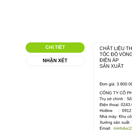
CHI TIẾT
CHẤT LIỆU T
TỐC ĐỘ VÒNG
ĐIỆN ÁP :
NHẬN XÉT
SẢN XUẤT 
Đơn giá: 3.800.0
CÔNG TY CỔ P
Trụ sở chính : S
Điện thoại: 024
Hotline : 0912 
Nhà máy: Khu cô
Xưởng sản xuất:
Email:
minhduc2