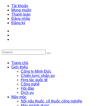
Tài khoản
Mong muốn
Thanh toán
Đăng nhập
Đăng ký
Trang chủ
Giới thiệu
Công ty Minh Đức
Chiến lược nhân sự
Hợp tác quốc tế
Công nghệ
Hỏi đáp
Dịch vụ
Máy móc
Nồi nấu thuôc, cô thuốc công nghiệp
Máy ngành dược