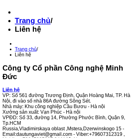
Trang chủ
/
Liên hệ
Trang chủ
/
Liên hệ
Công ty Cổ phần Công nghệ Minh
Đức
Liên hệ
VP: Số 561 đường Trương Định, Quận Hoàng Mai, TP. Hà
Nội, đi vào số nhà 86A đường Sông Sét.
Nhà máy: Khu công nghiệp Cầu Bươu - Hà nội
Xưởng sản xuất: Vạn Phúc - Hà nội
VPĐD: Số 33, đường 14, Phường Phước Bình, Quận 9,
Tp.HCM
Russia,Vladimirskaya oblast ,Mstera,Dzerwinskogo 15 -
Email:dautungaviet@gmail.com - Viber:+79607312319 ,