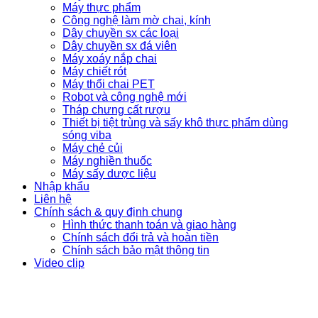
Máy thực phẩm
Công nghệ làm mờ chai, kính
Dây chuyền sx các loại
Dây chuyền sx đá viên
Máy xoáy nắp chai
Máy chiết rót
Máy thổi chai PET
Robot và công nghệ mới
Tháp chưng cất rượu
Thiết bị tiệt trùng và sấy khô thực phẩm dùng
sóng viba
Máy chẻ củi
Máy nghiền thuốc
Máy sấy dược liệu
Nhập khẩu
Liên hệ
Chính sách & quy định chung
Hình thức thanh toán và giao hàng
Chính sách đổi trả và hoàn tiền
Chính sách bảo mật thông tin
Video clip