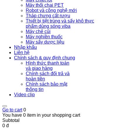
Máy thổi chai PET
Robot và công nghệ mới
Tháp chưng cất rượu
Thiết bị tiệt trùng và sấy khô thực
phẩm dùng sóng viba
Máy chẻ củi
Máy nghiền thuốc
Máy sấy dược liệu
Nhập khẩu
Liên hệ
Chính sách & quy định chung
Hình thức thanh toán
và giao hàng
Chính sách đổi trả và
hoàn tiền
Chính sách bảo mật
thông tin
Video clip
Go to cart
0
You have 0 item in your shopping cart
Subtotal
0 đ