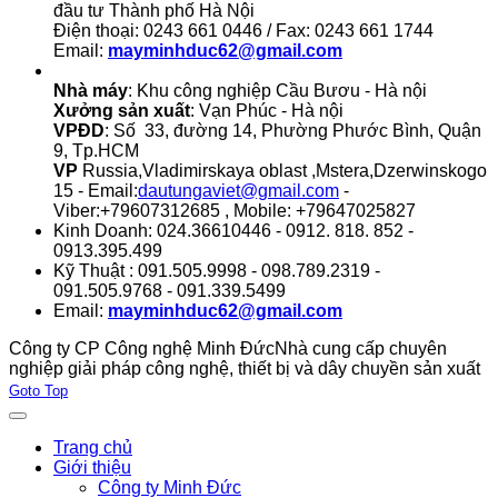
đầu tư Thành phố Hà Nội
Điện thoại: 0243 661 0446 / Fax: 0243 661 1744
Email:
mayminhduc62@gmail.com
Nhà máy
: Khu công nghiệp Cầu Bươu - Hà nội
Xưởng sản xuất
: Vạn Phúc - Hà nội
VPĐD
: Số 33, đường 14, Phường Phước Bình, Quận
9, Tp.HCM
VP
Russia,Vladimirskaya oblast ,Mstera,Dzerwinskogo
15 - Email:
dautungaviet@gmail.com
-
Viber:+79607312685 , Mobile: +79647025827
Kinh Doanh: 024.36610446 - 0912. 818. 852 -
0913.395.499
Kỹ Thuật : 091.505.9998 - 098.789.2319 -
091.505.9768 - 091.339.5499
Email:
mayminhduc62@gmail.com
Công ty CP Công nghệ Minh Đức
Nhà cung cấp chuyên
nghiệp giải pháp công nghệ, thiết bị và dây chuyền sản xuất
Joomla! 3 Templates
Goto Top
Trang chủ
Giới thiệu
Công ty Minh Đức