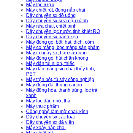
Máy lọc rượu
Máy chiết rót, đóng nắp chai
Dây chuyền sx đồ uống
Dây chuyền sx sữa đậu nành
Máy rửa chai, chiết bình
Dây chuyền lọc nước tinh khiết RO
Dây chuyền sx bánh kẹo
Máy đóng gói bột, hạt, dịch, cốm
Máy co màng, bọc màng sản phẩm
Máy in ngày sx, hạn sử dụng
Máy đóng gói hút chân không
Máy dán túi nilon, thiếc
Máy dán màng siu chai thủy tinh,
PET
Máy trộn bột, tủ sấy công nghiệp
Máy đóng đai thùng carton
Máy đồng hóa, thanh trùng, lọc trà
xanh
Máy lọc dầu nhớt thải
Máy thực phẩm
Công nghệ làm mờ chai, kính
Dây chuyền sx các loại
Dây chuyền sx đá viên
Máy xoáy nắp chai
Máy chiết rót