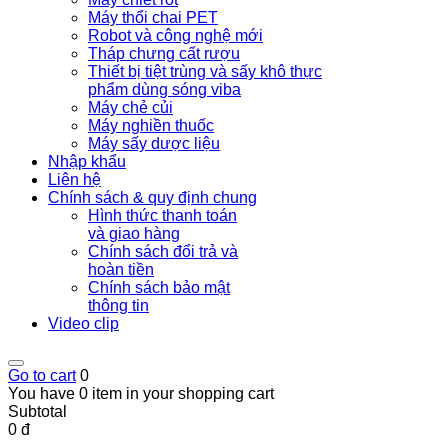
Máy thổi chai PET
Robot và công nghệ mới
Tháp chưng cất rượu
Thiết bị tiệt trùng và sấy khô thực
phẩm dùng sóng viba
Máy chẻ củi
Máy nghiền thuốc
Máy sấy dược liệu
Nhập khẩu
Liên hệ
Chính sách & quy định chung
Hình thức thanh toán
và giao hàng
Chính sách đổi trả và
hoàn tiền
Chính sách bảo mật
thông tin
Video clip
Go to cart
0
You have 0 item in your shopping cart
Subtotal
0 đ