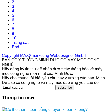
2
3
4
5
6
7
8
9
10
Trang sau
End
Copyright MAXXmarketing Webdesigner GmbH
BẠN CÓ Ý TƯỞNG MINH ĐỨC CÓ MÁY MÓC CÔNG
NGHỆ
Hãy đăng ký tin thư để nhận được các thông báo về máy
móc công nghệ mới nhất của Minh Đức.
Hãy cho chúng tôi biết yêu cầu hay ý tưởng của bạn, Minh
Đức sẽ có công nghệ và máy móc đáp ứng yêu cầu đó
Subscribe
Thông tin mới