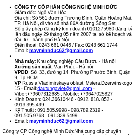
CÔNG TY CỔ PHẦN CÔNG NGHỆ MINH ĐỨC
Giám đốc: Ngô Văn Hòa
Địa chỉ: Số 561 đường Trương Định, Quận Hoàng Mai,
TP. Hà Nội, đi vào số nhà 86A đường Sông Sét.
Số giấy phép đăng ký kinh doanh 0101275980 đăng ký
lần đầu ngày 29 tháng 05 năm 2007 tại sở kế hoạch và
đầu tư Thành phố Hà Nội
Điện thoại: 0243 661 0446 / Fax: 0243 661 1744
Email:
mayminhduc62@gmail.com
Nhà máy
: Khu công nghiệp Cầu Bươu - Hà nội
Xưởng sản xuất
: Vạn Phúc - Hà nội
VPĐD
: Số 33, đường 14, Phường Phước Bình, Quận
9, Tp.HCM
VP
Russia,Vladimirskaya oblast ,Mstera,Dzerwinskogo
15 - Email:
dautungaviet@gmail.com
-
Viber:+79607312685 , Mobile: +79647025827
Kinh Doanh: 024.36610446 - 0912. 818. 852 -
0913.395.499
Kỹ Thuật : 091.505.9998 - 098.789.2319 -
091.505.9768 - 091.339.5499
Email:
mayminhduc62@gmail.com
Công ty CP Công nghệ Minh Đức
Nhà cung cấp chuyên