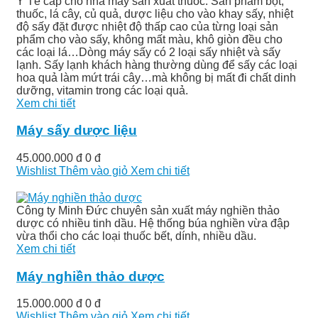
Y Tế cấp cho nhà máy sản xuất thuốc. Sản phẩm bột,
thuốc, lá cây, củ quả, dược liệu cho vào khay sấy, nhiệt
độ sấy đặt được nhiệt độ thấp cao của từng loại sản
phẩm cho vào sấy, không mất màu, khô giòn đều cho
các loại lá…Dòng máy sấy có 2 loại sấy nhiệt và sấy
lạnh. Sấy lạnh khách hàng thường dùng để sấy các loại
hoa quả làm mứt trái cây…mà không bị mất đi chất dinh
dưỡng, vitamin trong các loại quả.
Xem chi tiết
Máy sấy dược liệu
45.000.000 đ
0 đ
Wishlist
Thêm vào giỏ
Xem chi tiết
Công ty Minh Đức chuyên sản xuất máy nghiền thảo
dược có nhiều tinh dầu. Hệ thống búa nghiền vừa đập
vừa thổi cho các loại thuốc bết, dính, nhiều dầu.
Xem chi tiết
Máy nghiền thảo dược
15.000.000 đ
0 đ
Wishlist
Thêm vào giỏ
Xem chi tiết