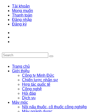
Tài khoản
Mong muốn
Thanh toán
Đăng nhập
Đăng ký
Trang chủ
Giới thiệu
Công ty Minh Đức
Chiến lược nhân sự
Hợp tác quốc tế
Công nghệ
Hỏi đáp
Dịch vụ
Máy móc
Nồi nấu thuôc, cô thuốc công nghiệp
Máy ngành dược