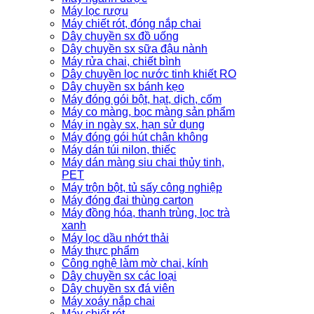
Máy lọc rượu
Máy chiết rót, đóng nắp chai
Dây chuyền sx đồ uống
Dây chuyền sx sữa đậu nành
Máy rửa chai, chiết bình
Dây chuyền lọc nước tinh khiết RO
Dây chuyền sx bánh kẹo
Máy đóng gói bột, hạt, dịch, cốm
Máy co màng, bọc màng sản phẩm
Máy in ngày sx, hạn sử dụng
Máy đóng gói hút chân không
Máy dán túi nilon, thiếc
Máy dán màng siu chai thủy tinh,
PET
Máy trộn bột, tủ sấy công nghiệp
Máy đóng đai thùng carton
Máy đồng hóa, thanh trùng, lọc trà
xanh
Máy lọc dầu nhớt thải
Máy thực phẩm
Công nghệ làm mờ chai, kính
Dây chuyền sx các loại
Dây chuyền sx đá viên
Máy xoáy nắp chai
Máy chiết rót