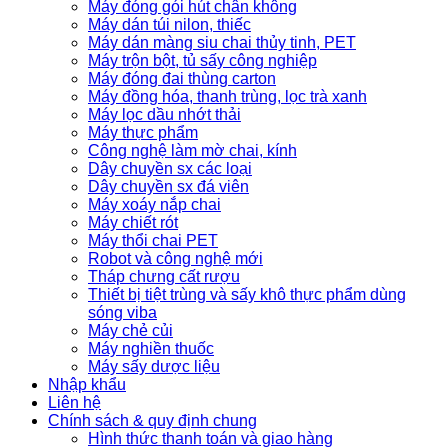
Máy đóng gói hút chân không
Máy dán túi nilon, thiếc
Máy dán màng siu chai thủy tinh, PET
Máy trộn bột, tủ sấy công nghiệp
Máy đóng đai thùng carton
Máy đồng hóa, thanh trùng, lọc trà xanh
Máy lọc dầu nhớt thải
Máy thực phẩm
Công nghệ làm mờ chai, kính
Dây chuyền sx các loại
Dây chuyền sx đá viên
Máy xoáy nắp chai
Máy chiết rót
Máy thổi chai PET
Robot và công nghệ mới
Tháp chưng cất rượu
Thiết bị tiệt trùng và sấy khô thực phẩm dùng
sóng viba
Máy chẻ củi
Máy nghiền thuốc
Máy sấy dược liệu
Nhập khẩu
Liên hệ
Chính sách & quy định chung
Hình thức thanh toán và giao hàng