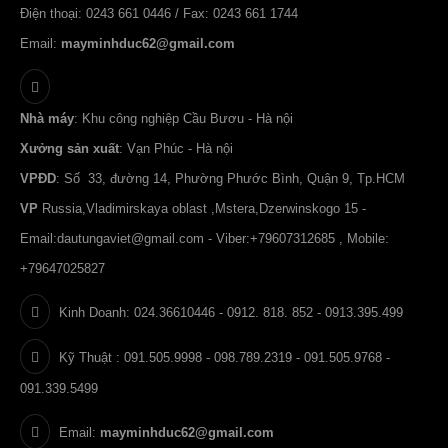
Điện thoại: 0243 661 0446 / Fax: 0243 661 1744
Email:
mayminhduc62@gmail.com
Nhà máy
: Khu công nghiệp Cầu Bươu - Hà nội
Xưởng sản xuất
: Vạn Phúc - Hà nội
VPĐD
: Số 33, đường 14, Phường Phước Bình, Quận 9, Tp.HCM
VP
Russia,Vladimirskaya oblast ,Mstera,Dzerwinskogo 15 -
Email:
dautungaviet@gmail.com
- Viber:+79607312685 , Mobile:
+79647025827
Kinh Doanh: 024.36610446 - 0912. 818. 852 - 0913.395.499
Kỹ Thuật : 091.505.9998 - 098.789.2319 - 091.505.9768 -
091.339.5499
Email:
mayminhduc62@gmail.com