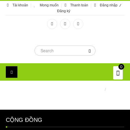
Tài khoản
Mong muốn
Thanh toán
Đăng nhập
Đăng ký
0
GIỎ HÀNG
Trang chủ
/
Giỏ hàng
Copyright MAXXmarketing Webdesigner GmbH
CỘNG ĐỒNG